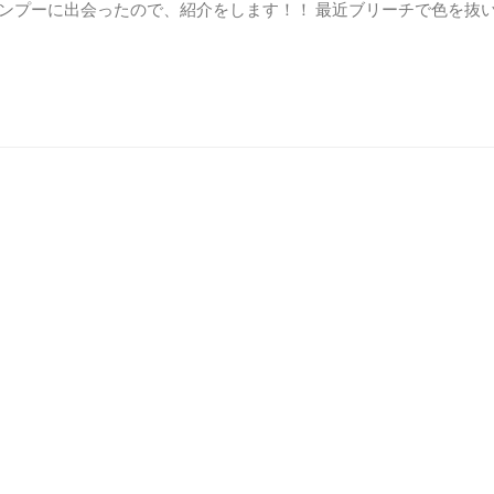
シャンプーに出会ったので、紹介をします！！ 最近ブリーチで色を抜
cebook
共
有