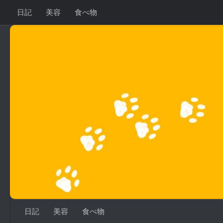
日記
美容
食べ物
コンテンツへスキップ
日記
美容
食べ物