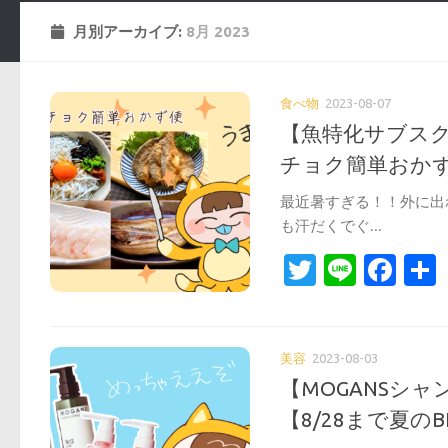
月別アーカイブ:
8月 2023
食べ物
2023-08-07
【魚特化サブス
チョク簡単おか
最近暑すぎる！！外に出
も汗だくでぐ...
Twitter
Line
Fa
美容
2023-08-03
【MOGANSシ
【8/28まで夏の