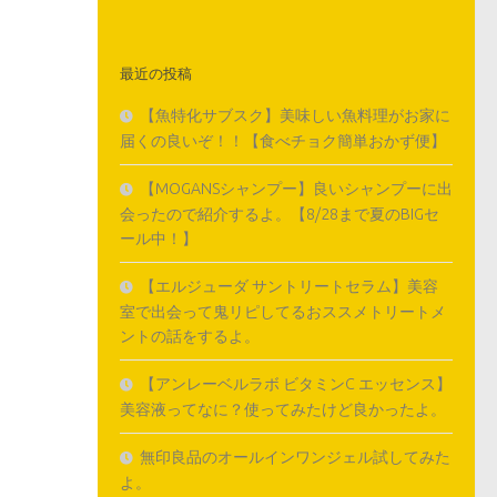
最近の投稿
【魚特化サブスク】美味しい魚料理がお家に
届くの良いぞ！！【食べチョク簡単おかず便】
【MOGANSシャンプー】良いシャンプーに出
会ったので紹介するよ。【8/28まで夏のBIGセ
ール中！】
【エルジューダ サントリートセラム】美容
室で出会って鬼リピしてるおススメトリートメ
ントの話をするよ。
【アンレーベルラボ ビタミンC エッセンス】
美容液ってなに？使ってみたけど良かったよ。
無印良品のオールインワンジェル試してみた
よ。