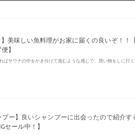
ク】美味しい魚料理がお家に届くの良いぞ！！
ず便】
ればサウナの中をかき分けて進むような感じで、買い物をしに行く
cebook
共
有
ャンプー】良いシャンプーに出会ったので紹介す
BIGセール中！】