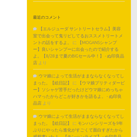
最近のコメント
【エルジューダ サントリートセラム】美容
室で出会って鬼リピしてるおススメトリートメ
ントの話をするよ。
に
【MOGANSシャンプ
ー】良いシャンプーに出会ったので紹介する
よ。【8/28まで夏のBIGセール中！】 - ぬ印良品
店
より
ウマ娘によって生活がままならなくなってし
まった。【絵日記】
に
【ウマ娘プリティダービ
ー】ソシャゲ苦手だったけどウマ娘にめっちゃ
ハマったからどこが好きかを語るよ。 - ぬ印良
品店
より
ウマ娘によって生活がままならなくなってし
まった。【絵日記】
に
モンハンシリーズを9年
ぶりにやったら進化がすごくて面白すぎたから
感想書いたよ。【モンハンライズ】 - ぬ印良品