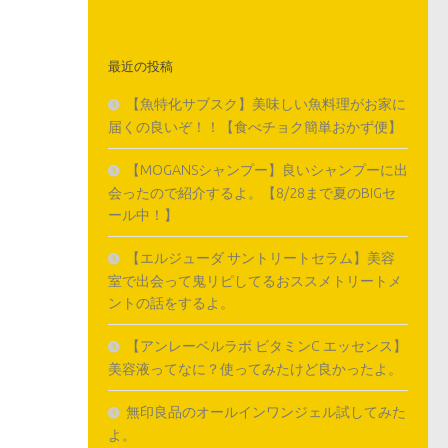
最近の投稿
【魚特化サブスク】美味しい魚料理がお家に
届くの良いぞ！！【食べチョク簡単おかず便】
【MOGANSシャンプー】良いシャンプーに出
会ったので紹介するよ。【8/28まで夏のBIGセ
ール中！】
【エルジューダ サントリートセラム】美容
室で出会って鬼リピしてるおススメトリートメ
ントの話をするよ。
【アンレーベルラボ ビタミンC エッセンス】
美容液ってなに？使ってみたけど良かったよ。
無印良品のオールインワンジェル試してみた
よ。