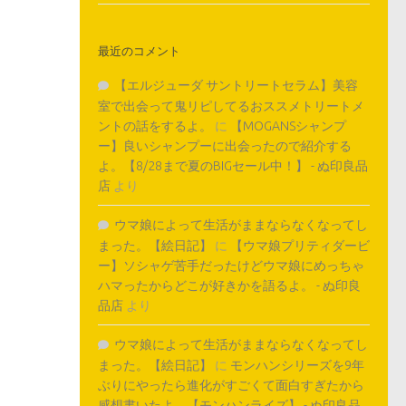
最近のコメント
【エルジューダ サントリートセラム】美容
室で出会って鬼リピしてるおススメトリートメ
ントの話をするよ。
に
【MOGANSシャンプ
ー】良いシャンプーに出会ったので紹介する
よ。【8/28まで夏のBIGセール中！】 - ぬ印良品
店
より
ウマ娘によって生活がままならなくなってし
まった。【絵日記】
に
【ウマ娘プリティダービ
ー】ソシャゲ苦手だったけどウマ娘にめっちゃ
ハマったからどこが好きかを語るよ。 - ぬ印良
品店
より
ウマ娘によって生活がままならなくなってし
まった。【絵日記】
に
モンハンシリーズを9年
ぶりにやったら進化がすごくて面白すぎたから
感想書いたよ。【モンハンライズ】 - ぬ印良品