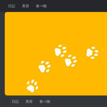
日記
美容
食べ物
コンテンツへスキップ
日記
美容
食べ物