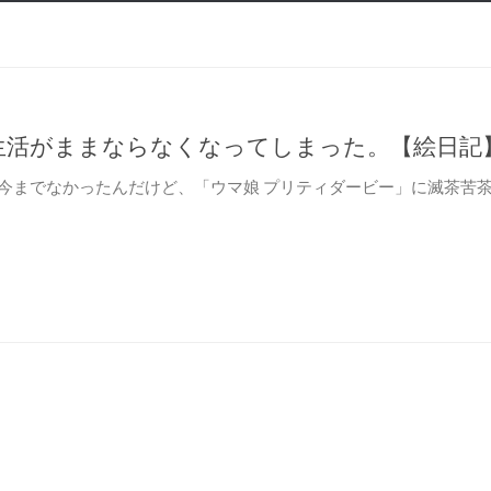
生活がままならなくなってしまった。【絵日記
今までなかったんだけど、「ウマ娘 プリティダービー」に滅茶苦
cebook
共
有