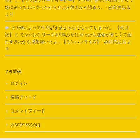
記】
に
【ウマ娘プリティダービー】ソシャゲ苦手だったけどウマ
娘にめっちゃハマったからどこが好きかを語るよ。 - ぬ印良品店
より
ウマ娘によって生活がままならなくなってしまった。【絵日
記】
に
モンハンシリーズを9年ぶりにやったら進化がすごくて面
白すぎたから感想書いたよ。【モンハンライズ】 - ぬ印良品店
よ
り
メタ情報
ログイン
投稿フィード
コメントフィード
WordPress.org