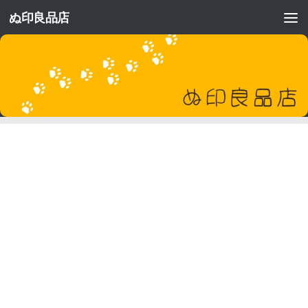
ぬ印良品店
コンテンツへスキップ