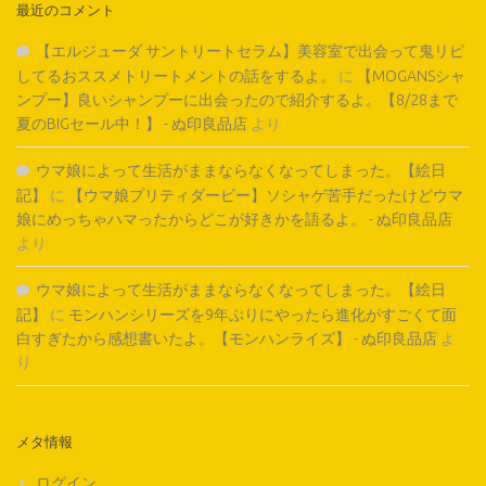
最近のコメント
【エルジューダ サントリートセラム】美容室で出会って鬼リピ
してるおススメトリートメントの話をするよ。
に
【MOGANSシャ
ンプー】良いシャンプーに出会ったので紹介するよ。【8/28まで
夏のBIGセール中！】 - ぬ印良品店
より
ウマ娘によって生活がままならなくなってしまった。【絵日
記】
に
【ウマ娘プリティダービー】ソシャゲ苦手だったけどウマ
娘にめっちゃハマったからどこが好きかを語るよ。 - ぬ印良品店
より
ウマ娘によって生活がままならなくなってしまった。【絵日
記】
に
モンハンシリーズを9年ぶりにやったら進化がすごくて面
白すぎたから感想書いたよ。【モンハンライズ】 - ぬ印良品店
よ
り
メタ情報
ログイン