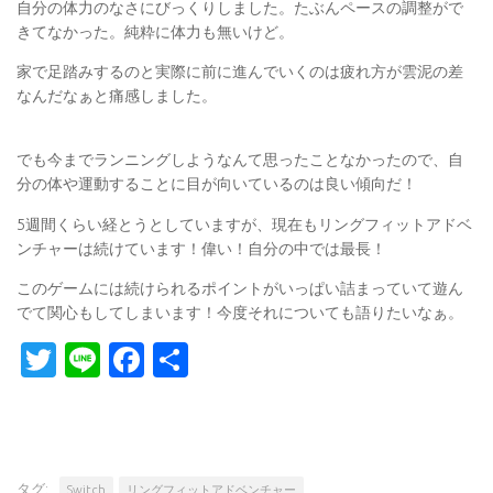
自分の体力のなさにびっくりしました。たぶんペースの調整がで
きてなかった。純粋に体力も無いけど。
家で足踏みするのと実際に前に進んでいくのは疲れ方が雲泥の差
なんだなぁと痛感しました。
でも今までランニングしようなんて思ったことなかったので、自
分の体や運動することに目が向いているのは良い傾向だ！
5週間くらい経とうとしていますが、現在もリングフィットアドベ
ンチャーは続けています！偉い！自分の中では最長！
このゲームには続けられるポイントがいっぱい詰まっていて遊ん
でて関心もしてしまいます！今度それについても語りたいなぁ。
Twitter
Line
Facebook
共
有
タグ:
Switch
リングフィットアドベンチャー