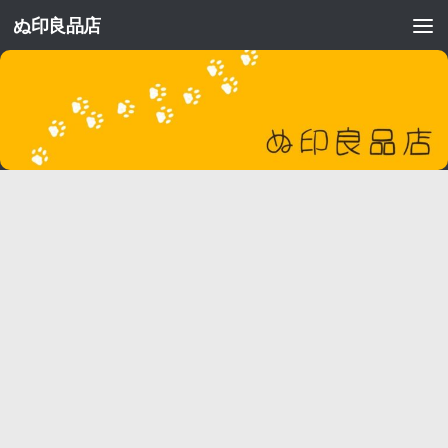
ぬ印良品店
コンテンツへスキップ