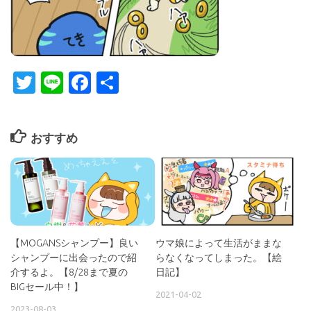
Twitter
Line
Facebook
共
有
おすすめ
【MOGANSシャンプー】良い
ウマ娘によって生活がままな
シャンプーに出会ったので紹
らなくなってしまった。【絵
介するよ。【8/28まで夏の
日記】
BIGセール中！】
2021-04-02
2023-08-03