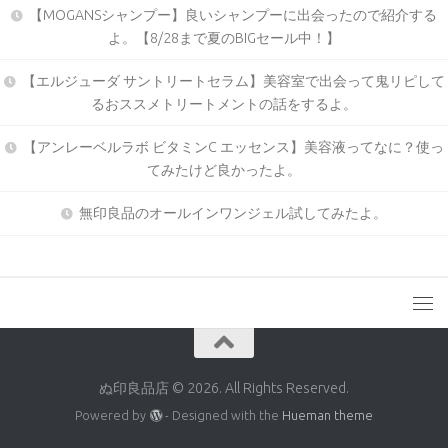
【MOGANSシャンプー】良いシャンプーに出会ったので紹介する
よ。【8/28まで夏のBIGセール中！】
【エルジューダ サントリートセラム】美容室で出会って鬼リピして
るおススメトリートメントの話をするよ。
【アンレーベルラボ ビタミンC エッセンス】美容液ってなに？使っ
てみたけど良かったよ。
無印良品のオールインワンジェル試してみたよ。
ぬ印良品店 © 2026. All Rights Reserved.
Powered by
- Designed with the
Hueman theme