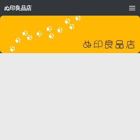
ぬ印良品店
コンテンツへスキップ