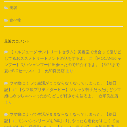
美容
食べ物
最近のコメント
【エルジューダ サントリートセラム】美容室で出会って鬼リピ
してるおススメトリートメントの話をするよ。
に
【MOGANSシャ
ンプー】良いシャンプーに出会ったので紹介するよ。【8/28まで
夏のBIGセール中！】 - ぬ印良品店
より
ウマ娘によって生活がままならなくなってしまった。【絵日
記】
に
【ウマ娘プリティダービー】ソシャゲ苦手だったけどウマ
娘にめっちゃハマったからどこが好きかを語るよ。 - ぬ印良品店
より
ウマ娘によって生活がままならなくなってしまった。【絵日
記】
に
モンハンシリーズを9年ぶりにやったら進化がすごくて面
白すぎたから感想書いたよ。【モンハンライズ】 - ぬ印良品店
よ