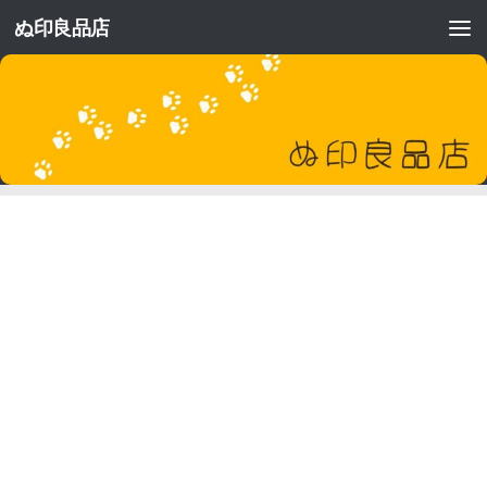
ぬ印良品店
コンテンツへスキップ