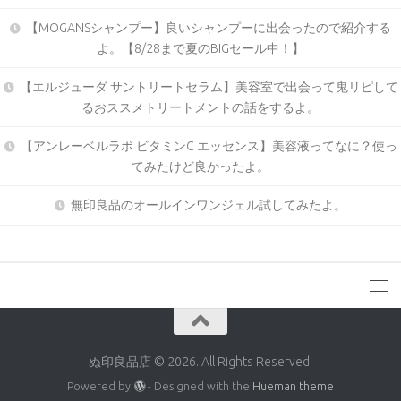
【MOGANSシャンプー】良いシャンプーに出会ったので紹介する
よ。【8/28まで夏のBIGセール中！】
【エルジューダ サントリートセラム】美容室で出会って鬼リピして
るおススメトリートメントの話をするよ。
【アンレーベルラボ ビタミンC エッセンス】美容液ってなに？使っ
てみたけど良かったよ。
無印良品のオールインワンジェル試してみたよ。
ぬ印良品店 © 2026. All Rights Reserved.
Powered by
- Designed with the
Hueman theme