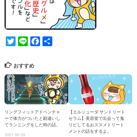
Twitter
Line
Facebook
共
有
おすすめ
リングフィットアドベンチャ
【エルジューダ サントリート
ーで体力がついたと勘違いし
セラム】美容室で出会って鬼
てランニングをした時の話。
リピしてるおススメトリート
メントの話をするよ。
2021-06-28