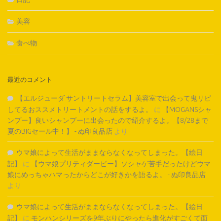
美容
食べ物
最近のコメント
【エルジューダ サントリートセラム】美容室で出会って鬼リピ
してるおススメトリートメントの話をするよ。
に
【MOGANSシャ
ンプー】良いシャンプーに出会ったので紹介するよ。【8/28まで
夏のBIGセール中！】 - ぬ印良品店
より
ウマ娘によって生活がままならなくなってしまった。【絵日
記】
に
【ウマ娘プリティダービー】ソシャゲ苦手だったけどウマ
娘にめっちゃハマったからどこが好きかを語るよ。 - ぬ印良品店
より
ウマ娘によって生活がままならなくなってしまった。【絵日
記】
に
モンハンシリーズを9年ぶりにやったら進化がすごくて面